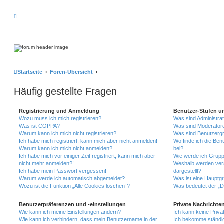
Startseite
Foren-Übersicht
Häufig gestellte Fragen
Registrierung und Anmeldung
Benutzer-Stufen u
Wozu muss ich mich registrieren?
Was sind Administra
Was ist COPPA?
Was sind Moderator
Warum kann ich mich nicht registrieren?
Was sind Benutzerg
Ich habe mich registriert, kann mich aber nicht anmelden!
Wo finde ich die Ben
Warum kann ich mich nicht anmelden?
bei?
Ich habe mich vor einiger Zeit registriert, kann mich aber
Wie werde ich Grupp
nicht mehr anmelden?!
Weshalb werden ver
Ich habe mein Passwort vergessen!
dargestellt?
Warum werde ich automatisch abgemeldet?
Was ist eine Hauptg
Wozu ist die Funktion „Alle Cookies löschen“?
Was bedeutet der „Da
Benutzerpräferenzen und -einstellungen
Private Nachrichte
Wie kann ich meine Einstellungen ändern?
Ich kann keine Priva
Wie kann ich verhindern, dass mein Benutzername in der
Ich bekomme ständig