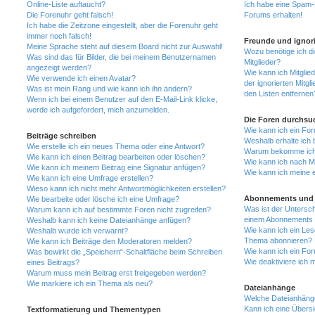
Online-Liste auftaucht?
Ich habe eine Spam-E
Die Forenuhr geht falsch!
Forums erhalten!
Ich habe die Zeitzone eingestellt, aber die Forenuhr geht
immer noch falsch!
Freunde und ignori
Meine Sprache steht auf diesem Board nicht zur Auswahl!
Wozu benötige ich di
Was sind das für Bilder, die bei meinem Benutzernamen
Mitglieder?
angezeigt werden?
Wie kann ich Mitglied
Wie verwende ich einen Avatar?
der ignorierten Mitg
Was ist mein Rang und wie kann ich ihn ändern?
den Listen entfernen
Wenn ich bei einem Benutzer auf den E-Mail-Link klicke,
werde ich aufgefordert, mich anzumelden.
Die Foren durchsu
Wie kann ich ein Fo
Beiträge schreiben
Weshalb erhalte ich 
Wie erstelle ich ein neues Thema oder eine Antwort?
Warum bekomme ich b
Wie kann ich einen Beitrag bearbeiten oder löschen?
Wie kann ich nach M
Wie kann ich meinem Beitrag eine Signatur anfügen?
Wie kann ich meine 
Wie kann ich eine Umfrage erstellen?
Wieso kann ich nicht mehr Antwortmöglichkeiten erstellen?
Abonnements und 
Wie bearbeite oder lösche ich eine Umfrage?
Was ist der Untersc
Warum kann ich auf bestimmte Foren nicht zugreifen?
einem Abonnements 
Weshalb kann ich keine Dateianhänge anfügen?
Wie kann ich ein Les
Weshalb wurde ich verwarnt?
Thema abonnieren?
Wie kann ich Beiträge den Moderatoren melden?
Wie kann ich ein Fo
Was bewirkt die „Speichern“-Schaltfläche beim Schreiben
Wie deaktiviere ich
eines Beitrags?
Warum muss mein Beitrag erst freigegeben werden?
Wie markiere ich ein Thema als neu?
Dateianhänge
Welche Dateianhänge
Kann ich eine Übersi
Textformatierung und Thementypen