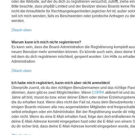
oder die Website, auf der du dich zu registrieren versuchst, zutrifft, ziehe e
Bitte beachte, dass phpBB Limited und der Besitzer dieses Boards keine 
nicht die Anlaufstelle für Rechtsangelegenheiten jeglicher Art ist; außer so
soll ich mich wenden, falls es Beschwerden oder juristische Anfragen zu d
werden.
Nach oben
Warum kann ich mich nicht registrieren?
Es kann sein, dass die Board-Administration die Registrierung komplett ausg
neuen Benutzer mehr anmelden können. Es könnte auch sein, dass deine 
mit dem du dich registrieren möchtest, gesperrt wurden. Um Hilfe zu erhalt
Administration.
Nach oben
Ich habe mich registriert, kann mich aber nicht anmelden!
Überprüfe zuerst, ob du den richtigen Benutzernamen und das richtige Pa
stimmen, dann gibt es zwei Möglichkeiten. Wenn
COPPA
aktiviert ist und 
Jahre alt bist, musst du bzw. einer deiner Eltern oder deiner Erziehungsbe
die du erhalten hast. Wenn dies nicht der Fall ist, muss dein Benutzerkonto v
einigen Boards müssen alle neu angemeldeten Mitglieder erst freigeschalt
selbst erledigen oder ein Administrator. Bei der Registrierung wurde dir mitget
oder nicht. Wenn du eine E-Mail erhalten hast, folge den dort enthaltenen
deine E-Mail-Adresse korrekt eingegeben hast oder die E-Mail von einem S
du dir sicher bist, dass deine E-Mail-Adresse korrekt eingegeben wurde, dan