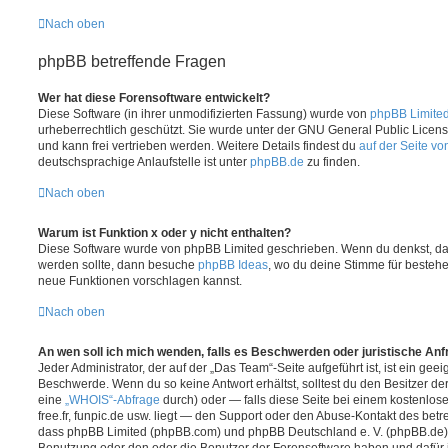
Nach oben
phpBB betreffende Fragen
Wer hat diese Forensoftware entwickelt?
Diese Software (in ihrer unmodifizierten Fassung) wurde von
phpBB Limite
urheberrechtlich geschützt. Sie wurde unter der GNU General Public License
und kann frei vertrieben werden. Weitere Details findest du
auf der Seite v
deutschsprachige Anlaufstelle ist unter
phpBB.de
zu finden.
Nach oben
Warum ist Funktion x oder y nicht enthalten?
Diese Software wurde von phpBB Limited geschrieben. Wenn du denkst, das
werden sollte, dann besuche
phpBB Ideas
, wo du deine Stimme für beste
neue Funktionen vorschlagen kannst.
Nach oben
An wen soll ich mich wenden, falls es Beschwerden oder juristische An
Jeder Administrator, der auf der „Das Team“-Seite aufgeführt ist, ist ein geei
Beschwerde. Wenn du so keine Antwort erhältst, solltest du den Besitzer de
eine
„WHOIS“-Abfrage
durch) oder — falls diese Seite bei einem kostenlos
free.fr, funpic.de usw. liegt — den Support oder den Abuse-Kontakt des betr
dass phpBB Limited (phpBB.com) und phpBB Deutschland e. V. (phpBB.de