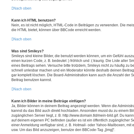
Nach oben
Kann ich HTML benutzen?
Nein, es ist nicht möglich, HTML-Code in Beiträgen zu verwenden. Die mei
die HTML bietet, können über BBCode erreicht werden.
Nach oben
Was sind Smileys?
Smileys sind kleine Bilder, die benutzt werden können, um ein Gefühl auszu
einen kurzen Code, z. B. bedeutet :) fröhlich und :( traurig. Die Liste aller
eines Beitrags sehen. Versuche bitte trotzdem, Smileys nicht zu häufig zu 
schnell unlesbar machen und ein Moderator könnte deshalb deinen Beitrag
gar komplett löschen. Die Board-Administration kann auch die Anzahl der S
Beitrag benutzen kannst.
Nach oben
Kann ich Bilder in meine Beiträge einfügen?
Ja, Bilder können in deinem Beitrag angezeigt werden. Wenn die Administra
kannst du das Bild auch direkt hochladen. Ansonsten musst du zu einem Bild
zugänglichen Server liegt, z. B. http://www.domain.tld/mein-bild.gif. Du kann
auf deinem eigenen PC befinden (außer es ist ein öffentlich zugänglicher Se
einer Anmeldung verfügbar sind, z. B. Hotmail- oder Yahoo-Mailboxen, mit
usw. Um das Bild anzuzeigen, benutze den BBCode-Tag „[img]“.