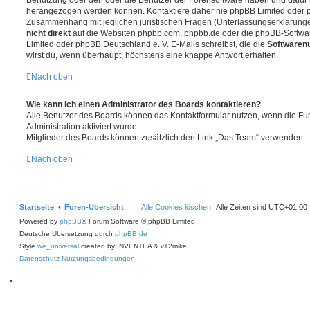
Benutzung oder den oder die Benutzer der Forensoftware haben und dafür 
herangezogen werden können. Kontaktiere daher nie phpBB Limited oder p
Zusammenhang mit jeglichen juristischen Fragen (Unterlassungserklärunge
nicht direkt
auf die Websiten phpbb.com, phpbb.de oder die phpBB-Softwar
Limited oder phpBB Deutschland e. V. E-Mails schreibst, die die
Softwarenu
wirst du, wenn überhaupt, höchstens eine knappe Antwort erhalten.
Nach oben
Wie kann ich einen Administrator des Boards kontaktieren?
Alle Benutzer des Boards können das Kontaktformular nutzen, wenn die Fun
Administration aktiviert wurde.
Mitglieder des Boards können zusätzlich den Link „Das Team“ verwenden.
Nach oben
Startseite
Foren-Übersicht
Alle Cookies löschen
Alle Zeiten sind
UTC+01:00
Powered by
phpBB
® Forum Software © phpBB Limited
Deutsche Übersetzung durch
phpBB.de
Style
we_universal
created by INVENTEA & v12mike
Datenschutz
Nutzungsbedingungen