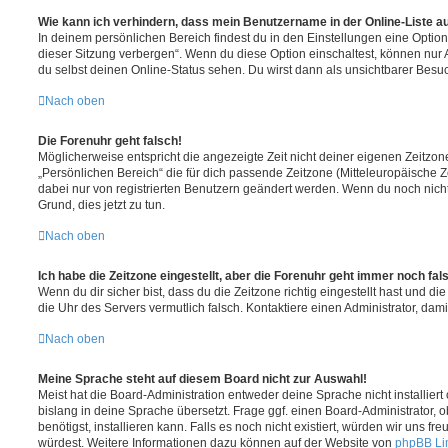
Wie kann ich verhindern, dass mein Benutzername in der Online-Liste a
In deinem persönlichen Bereich findest du in den Einstellungen eine Opti
dieser Sitzung verbergen“. Wenn du diese Option einschaltest, können nur
du selbst deinen Online-Status sehen. Du wirst dann als unsichtbarer Besuc
Nach oben
Die Forenuhr geht falsch!
Möglicherweise entspricht die angezeigte Zeit nicht deiner eigenen Zeitzone.
„Persönlichen Bereich“ die für dich passende Zeitzone (Mitteleuropäische Zei
dabei nur von registrierten Benutzern geändert werden. Wenn du noch nicht reg
Grund, dies jetzt zu tun.
Nach oben
Ich habe die Zeitzone eingestellt, aber die Forenuhr geht immer noch fal
Wenn du dir sicher bist, dass du die Zeitzone richtig eingestellt hast und die 
die Uhr des Servers vermutlich falsch. Kontaktiere einen Administrator, da
Nach oben
Meine Sprache steht auf diesem Board nicht zur Auswahl!
Meist hat die Board-Administration entweder deine Sprache nicht installier
bislang in deine Sprache übersetzt. Frage ggf. einen Board-Administrator, 
benötigst, installieren kann. Falls es noch nicht existiert, würden wir uns f
würdest. Weitere Informationen dazu können auf der Website von
phpBB Li