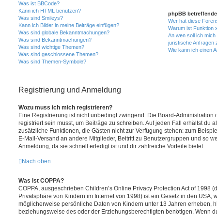
Was ist BBCode?
Kann ich HTML benutzen?
phpBB betreffende
Was sind Smileys?
Wer hat diese Foren
Kann ich Bilder in meine Beiträge einfügen?
Warum ist Funktion x
Was sind globale Bekanntmachungen?
An wen soll ich mic
Was sind Bekanntmachungen?
juristische Anfragen
Was sind wichtige Themen?
Wie kann ich einen A
Was sind geschlossene Themen?
Was sind Themen-Symbole?
Registrierung und Anmeldung
Wozu muss ich mich registrieren?
Eine Registrierung ist nicht unbedingt zwingend. Die Board-Administration
registriert sein musst, um Beiträge zu schreiben. Auf jeden Fall erhältst du als
zusätzliche Funktionen, die Gästen nicht zur Verfügung stehen: zum Beispiel
E-Mail-Versand an andere Mitglieder, Beitritt zu Benutzergruppen und so wei
Anmeldung, da sie schnell erledigt ist und dir zahlreiche Vorteile bietet.
Nach oben
Was ist COPPA?
COPPA, ausgeschrieben Children’s Online Privacy Protection Act of 1998 (
Privatsphäre von Kindern im Internet von 1998) ist ein Gesetz in den USA, w
möglicherweise persönliche Daten von Kindern unter 13 Jahren erheben, h
beziehungsweise des oder der Erziehungsberechtigten benötigen. Wenn du di