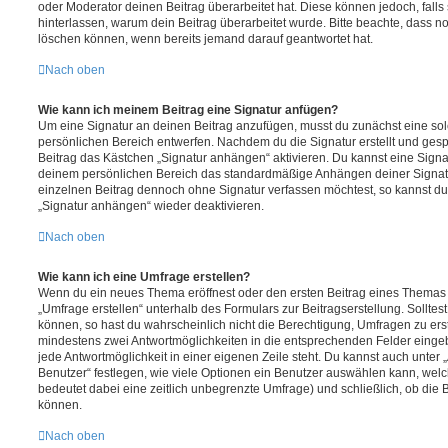
oder Moderator deinen Beitrag überarbeitet hat. Diese können jedoch, falls s
hinterlassen, warum dein Beitrag überarbeitet wurde. Bitte beachte, dass n
löschen können, wenn bereits jemand darauf geantwortet hat.
Nach oben
Wie kann ich meinem Beitrag eine Signatur anfügen?
Um eine Signatur an deinen Beitrag anzufügen, musst du zunächst eine sol
persönlichen Bereich entwerfen. Nachdem du die Signatur erstellt und gesp
Beitrag das Kästchen „Signatur anhängen“ aktivieren. Du kannst eine Signa
deinem persönlichen Bereich das standardmäßige Anhängen deiner Signatu
einzelnen Beitrag dennoch ohne Signatur verfassen möchtest, so kannst du 
„Signatur anhängen“ wieder deaktivieren.
Nach oben
Wie kann ich eine Umfrage erstellen?
Wenn du ein neues Thema eröffnest oder den ersten Beitrag eines Themas be
„Umfrage erstellen“ unterhalb des Formulars zur Beitragserstellung. Solltes
können, so hast du wahrscheinlich nicht die Berechtigung, Umfragen zu erste
mindestens zwei Antwortmöglichkeiten in die entsprechenden Felder eingeb
jede Antwortmöglichkeit in einer eigenen Zeile steht. Du kannst auch unter
Benutzer“ festlegen, wie viele Optionen ein Benutzer auswählen kann, welche
bedeutet dabei eine zeitlich unbegrenzte Umfrage) und schließlich, ob die
können.
Nach oben