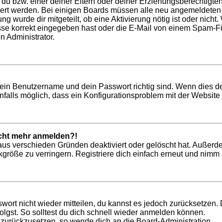
t du bzw. einer deiner Eltern oder deiner Erziehungsberechtigt
tiviert werden. Bei einigen Boards müssen alle neu angemeldeten
ung wurde dir mitgeteilt, ob eine Aktivierung nötig ist oder nich
 korrekt eingegeben hast oder die E-Mail von einem Spam-Filte
n Administrator.
dein Benutzername und dein Passwort richtig sind. Wenn dies de
nfalls möglich, dass ein Konfigurationsproblem mit der Website 
nicht mehr anmelden?!
aus verschieden Gründen deaktiviert oder gelöscht hat. Außerd
röße zu verringern. Registriere dich einfach erneut und nimm a
swort nicht wieder mitteilen, du kannst es jedoch zurücksetzen
lgst. So solltest du dich schnell wieder anmelden können.
t zurückzusetzen, so wende dich an die Board-Administration.