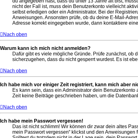
du angegeben hast, dass du unter 13 Jahre alt bist, muss
nicht der Fall ist, muss dein Benutzerkonto vielleicht ak
selbst erledigen oder ein Administrator. Bei der Registrier
Anweisungen. Ansonsten prüfe, ob du deine E-Mail-Adresse
Adresse korrekt eingegeben wurde, dann kontaktiere eine
Nach oben
Warum kann ich mich nicht anmelden?
Dafür gibt es viele mögliche Gründe. Prüfe zunächst, ob 
sicherzugehen, dass du nicht gesperrt wurdest. Es ist ebe
Nach oben
Ich habe mich vor einiger Zeit registriert, kann mich aber 
Es kann sein, dass ein Administrator dein Benutzerkonto 
Zeit keine Beiträge geschrieben haben, um die Datenbankg
Nach oben
Ich habe mein Passwort vergessen!
Das ist nicht schlimm! Wir können dir zwar dein altes Pas
mein Passwort vergessen“ klickst und den Anweisungen fo
Solltest du trotzdem nicht in der Lage sein, dein Passwor