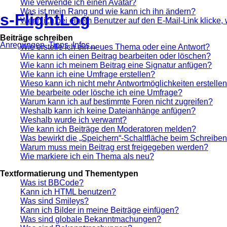
Wie verwende ich einen Avatar?
Was ist mein Rang und wie kann ich ihn ändern?
s-FlightLog
Wenn ich bei einem Benutzer auf den E-Mail-Link klicke,
Beiträge schreiben
Anregungen, Tipps, Infos...
Wie erstelle ich ein neues Thema oder eine Antwort?
Wie kann ich einen Beitrag bearbeiten oder löschen?
Wie kann ich meinem Beitrag eine Signatur anfügen?
Wie kann ich eine Umfrage erstellen?
Wieso kann ich nicht mehr Antwortmöglichkeiten erstelle
Wie bearbeite oder lösche ich eine Umfrage?
Warum kann ich auf bestimmte Foren nicht zugreifen?
Weshalb kann ich keine Dateianhänge anfügen?
Weshalb wurde ich verwarnt?
Wie kann ich Beiträge den Moderatoren melden?
Was bewirkt die „Speichern“-Schaltfläche beim Schreiben
Warum muss mein Beitrag erst freigegeben werden?
Wie markiere ich ein Thema als neu?
Textformatierung und Thementypen
Was ist BBCode?
Kann ich HTML benutzen?
Was sind Smileys?
Kann ich Bilder in meine Beiträge einfügen?
Was sind globale Bekanntmachungen?