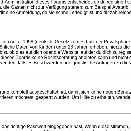
d-Administration dieses Forums entscheidet, ob du registriert se
nen, die Gästen nicht zur Verfügung stehen: zum Beispiel Avatarb
r eine Anmeldung, da sie schnell erledigt ist und dir zahlreiche 
ion Act of 1998 (deutsch: Gesetz zum Schutz der Privatsphäre v
sönliche Daten von Kindern unter 13 Jahren erheben, hierzu di
t, ob dies auf dich oder die Website, auf der du dich zu registri
 dieses Boards keine Rechtsberatung anbieten kann und nicht die
h wenden, falls es Beschwerden oder juristische Anfragen zu di
ierung komplett ausgeschaltet hat, damit sich keine neuen Ben
rieren möchtest, gesperrt wurden. Um Hilfe zu erhalten, wende 
d das richtige Passwort eingegeben hast. Wenn diese stimmen,