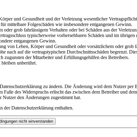
rper und Gesundheit und der Verletzung wesentlicher Vertragspflichten
ch für mittelbare Folgeschäden wie insbesondere entgangenen Gewinn.
em oder grob fahrlässigem Verhalten oder bei Schäden aus der Verletz
i Vertragsschluss typischerweise vorhersehbaren Schäden und im übrigen
besondere entgangenen Gewinn.
ng von Leben, Körper und Gesundheit oder vorsätzlichem oder grob fah
e nach auf die vertragstypischen Durchschnittsschäden begrenzt. Dies
h zugunsten der Mitarbeiter und Erfüllungsgehilfen des Betreibers.
bleiben unberührt.
e Datenschutzerklärung zu ändern. Die Änderung wird dem Nutzer per E-
m Falle des Widerspruchs erlischt das zwischen dem Betreiber und dem 
er Nutzer den Änderungen zugestimmt hat.
n der Datenschutzerklärung enthalten.