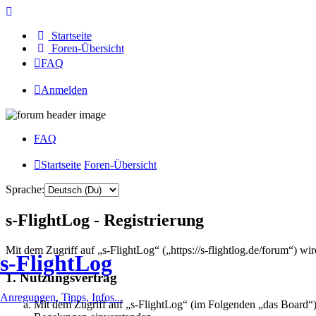
Startseite
Foren-Übersicht
FAQ
Anmelden
FAQ
Startseite
Foren-Übersicht
Sprache:
s-FlightLog - Registrierung
Mit dem Zugriff auf „s-FlightLog“ („https://s-flightlog.de/forum“) w
s-FlightLog
1. Nutzungsvertrag
Anregungen, Tipps, Infos...
Mit dem Zugriff auf „s-FlightLog“ (im Folgenden „das Board“) 