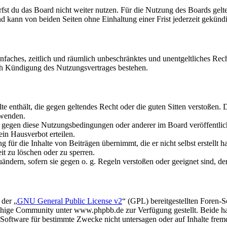
fst du das Board nicht weiter nutzen. Für die Nutzung des Boards gelten
 kann von beiden Seiten ohne Einhaltung einer Frist jederzeit gekünd
 einfaches, zeitlich und räumlich unbeschränktes und unentgeltliches R
ch Kündigung des Nutzungsvertrages bestehen.
alte enthält, die gegen geltendes Recht oder die guten Sitten verstoßen. 
rwenden.
n gegen diese Nutzungsbedingungen oder anderer im Board veröffentli
in Hausverbot erteilen.
für die Inhalte von Beiträgen übernimmt, die er nicht selbst erstellt 
it zu löschen oder zu sperren.
uändern, sofern sie gegen o. g. Regeln verstoßen oder geeignet sind, 
 der „
GNU General Public License v2
“ (GPL) bereitgestellten Foren
hige Community unter www.phpbb.de zur Verfügung gestellt. Beide hab
oftware für bestimmte Zwecke nicht untersagen oder auf Inhalte frem