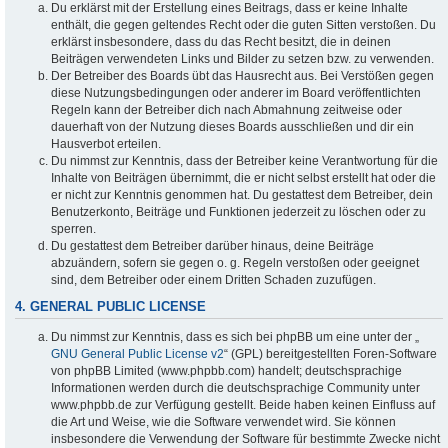
Du erklärst mit der Erstellung eines Beitrags, dass er keine Inhalte
enthält, die gegen geltendes Recht oder die guten Sitten verstoßen. Du
erklärst insbesondere, dass du das Recht besitzt, die in deinen
Beiträgen verwendeten Links und Bilder zu setzen bzw. zu verwenden.
Der Betreiber des Boards übt das Hausrecht aus. Bei Verstößen gegen
diese Nutzungsbedingungen oder anderer im Board veröffentlichten
Regeln kann der Betreiber dich nach Abmahnung zeitweise oder
dauerhaft von der Nutzung dieses Boards ausschließen und dir ein
Hausverbot erteilen.
Du nimmst zur Kenntnis, dass der Betreiber keine Verantwortung für die
Inhalte von Beiträgen übernimmt, die er nicht selbst erstellt hat oder die
er nicht zur Kenntnis genommen hat. Du gestattest dem Betreiber, dein
Benutzerkonto, Beiträge und Funktionen jederzeit zu löschen oder zu
sperren.
Du gestattest dem Betreiber darüber hinaus, deine Beiträge
abzuändern, sofern sie gegen o. g. Regeln verstoßen oder geeignet
sind, dem Betreiber oder einem Dritten Schaden zuzufügen.
4. GENERAL PUBLIC LICENSE
Du nimmst zur Kenntnis, dass es sich bei phpBB um eine unter der „
GNU General Public License v2
“ (GPL) bereitgestellten Foren-Software
von phpBB Limited (www.phpbb.com) handelt; deutschsprachige
Informationen werden durch die deutschsprachige Community unter
www.phpbb.de zur Verfügung gestellt. Beide haben keinen Einfluss auf
die Art und Weise, wie die Software verwendet wird. Sie können
insbesondere die Verwendung der Software für bestimmte Zwecke nicht