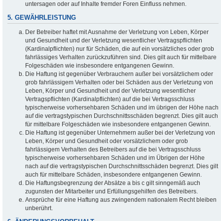
untersagen oder auf Inhalte fremder Foren Einfluss nehmen.
5. GEWÄHRLEISTUNG
Der Betreiber haftet mit Ausnahme der Verletzung von Leben, Körper
und Gesundheit und der Verletzung wesentlicher Vertragspflichten
(Kardinalpflichten) nur für Schäden, die auf ein vorsätzliches oder grob
fahrlässiges Verhalten zurückzuführen sind. Dies gilt auch für mittelbare
Folgeschäden wie insbesondere entgangenen Gewinn.
Die Haftung ist gegenüber Verbrauchern außer bei vorsätzlichem oder
grob fahrlässigem Verhalten oder bei Schäden aus der Verletzung von
Leben, Körper und Gesundheit und der Verletzung wesentlicher
Vertragspflichten (Kardinalpflichten) auf die bei Vertragsschluss
typischerweise vorhersehbaren Schäden und im übrigen der Höhe nach
auf die vertragstypischen Durchschnittsschäden begrenzt. Dies gilt auch
für mittelbare Folgeschäden wie insbesondere entgangenen Gewinn.
Die Haftung ist gegenüber Unternehmern außer bei der Verletzung von
Leben, Körper und Gesundheit oder vorsätzlichem oder grob
fahrlässigem Verhalten des Betreibers auf die bei Vertragsschluss
typischerweise vorhersehbaren Schäden und im Übrigen der Höhe
nach auf die vertragstypischen Durchschnittsschäden begrenzt. Dies gilt
auch für mittelbare Schäden, insbesondere entgangenen Gewinn.
Die Haftungsbegrenzung der Absätze a bis c gilt sinngemäß auch
zugunsten der Mitarbeiter und Erfüllungsgehilfen des Betreibers.
Ansprüche für eine Haftung aus zwingendem nationalem Recht bleiben
unberührt.