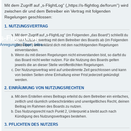
Mit dem Zugriff auf „s-FlightLog“ („https://s-flightlog.de/forum“) wird
zwischen dir und dem Betreiber ein Vertrag mit folgenden
Regelungen geschlossen:
1. NUTZUNGSVERTRAG
Mit dem Zugriff auf „s-FlightLog“ (im Folgenden „das Board“) schließt du
s-FlightLog
einen Nutzungsvertrag mit dem Betreiber des Boards ab (im Folgenden
Anregungen, Tipps, Infos...
„Betreiber“) und erklärst dich mit den nachfolgenden Regelungen
einverstanden.
Wenn du mit diesen Regelungen nicht einverstanden bist, so darfst du
das Board nicht weiter nutzen. Für die Nutzung des Boards gelten
jeweils die an dieser Stelle veröffentlichten Regelungen.
Der Nutzungsvertrag wird auf unbestimmte Zeit geschlossen und kann
von beiden Seiten ohne Einhaltung einer Frist jederzeit gekündigt
werden.
2. EINRÄUMUNG VON NUTZUNGSRECHTEN
Mit dem Erstellen eines Beitrags erteilst du dem Betreiber ein einfaches,
zeitlich und räumlich unbeschränktes und unentgeltliches Recht, deinen
Beitrag im Rahmen des Boards zu nutzen.
Das Nutzungsrecht nach Punkt 2, Unterpunkt a bleibt auch nach
Kündigung des Nutzungsvertrages bestehen.
3. PFLICHTEN DES NUTZERS