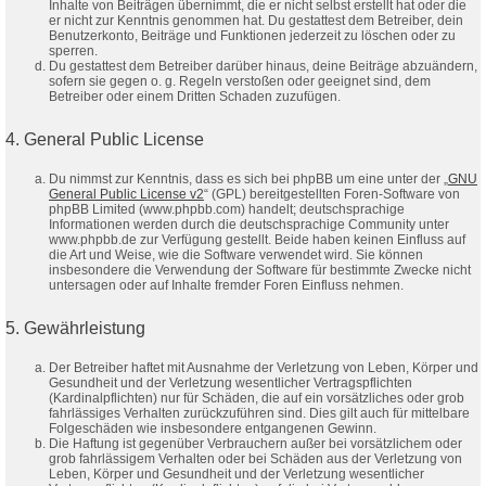
Inhalte von Beiträgen übernimmt, die er nicht selbst erstellt hat oder die
er nicht zur Kenntnis genommen hat. Du gestattest dem Betreiber, dein
Benutzerkonto, Beiträge und Funktionen jederzeit zu löschen oder zu
sperren.
Du gestattest dem Betreiber darüber hinaus, deine Beiträge abzuändern,
sofern sie gegen o. g. Regeln verstoßen oder geeignet sind, dem
Betreiber oder einem Dritten Schaden zuzufügen.
4. General Public License
Du nimmst zur Kenntnis, dass es sich bei phpBB um eine unter der „
GNU
General Public License v2
“ (GPL) bereitgestellten Foren-Software von
phpBB Limited (www.phpbb.com) handelt; deutschsprachige
Informationen werden durch die deutschsprachige Community unter
www.phpbb.de zur Verfügung gestellt. Beide haben keinen Einfluss auf
die Art und Weise, wie die Software verwendet wird. Sie können
insbesondere die Verwendung der Software für bestimmte Zwecke nicht
untersagen oder auf Inhalte fremder Foren Einfluss nehmen.
5. Gewährleistung
Der Betreiber haftet mit Ausnahme der Verletzung von Leben, Körper und
Gesundheit und der Verletzung wesentlicher Vertragspflichten
(Kardinalpflichten) nur für Schäden, die auf ein vorsätzliches oder grob
fahrlässiges Verhalten zurückzuführen sind. Dies gilt auch für mittelbare
Folgeschäden wie insbesondere entgangenen Gewinn.
Die Haftung ist gegenüber Verbrauchern außer bei vorsätzlichem oder
grob fahrlässigem Verhalten oder bei Schäden aus der Verletzung von
Leben, Körper und Gesundheit und der Verletzung wesentlicher