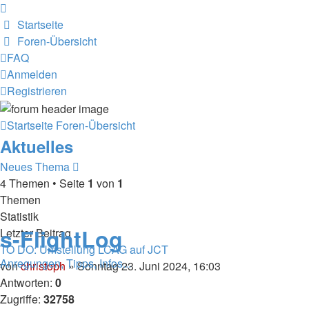
Startseite
Foren-Übersicht
FAQ
Anmelden
Registrieren
Startseite
Foren-Übersicht
Aktuelles
Neues Thema
4 Themen • Seite
1
von
1
Themen
Statistik
s-FlightLog
Letzter Beitrag
TO DO: Umstellung LCAG auf JCT
Anregungen, Tipps, Infos...
von
christoph
» Sonntag 23. Juni 2024, 16:03
Antworten:
0
Zugriffe:
32758