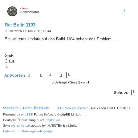
c
h
claus
o
Administrator
b
e
n
Re: Build 1103
B
Mittwoch 11. Mai 2011, 15:44
e
i
Ein weiteres Update auf das Build 1104 behebt das Problem ...
t
r
a
g
Gruß
Claus
N
a
c
Antworten
h
o
5 Beiträge • Seite
1
von
1
b
e
n
Gehe zu
Startseite
Foren-Übersicht
Alle Cookies löschen
Alle Zeiten sind
UTC+01:00
Powered by
phpBB
® Forum Software © phpBB Limited
Deutsche Übersetzung durch
phpBB.de
Style
we_universal
created by INVENTEA & v12mike
Datenschutz
Nutzungsbedingungen