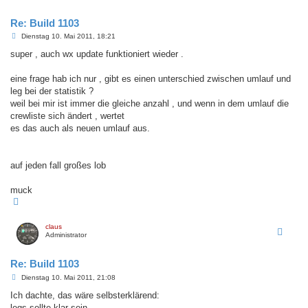
e
n
Re: Build 1103
B
Dienstag 10. Mai 2011, 18:21
e
i
super , auch wx update funktioniert wieder .
t
r
a
eine frage hab ich nur , gibt es einen unterschied zwischen umlauf und
g
leg bei der statistik ?
weil bei mir ist immer die gleiche anzahl , und wenn in dem umlauf die
crewliste sich ändert , wertet
es das auch als neuen umlauf aus.
auf jeden fall großes lob
muck
N
a
c
h
claus
o
Administrator
b
e
n
Re: Build 1103
B
Dienstag 10. Mai 2011, 21:08
e
i
Ich dachte, das wäre selbsterklärend:
t
legs sollte klar sein,