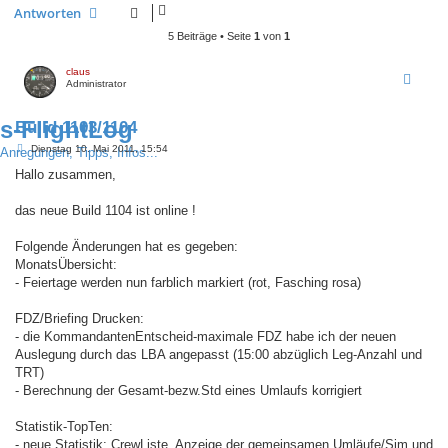
Antworten
5 Beiträge • Seite
1
von
1
claus
Administrator
s-FlightLog
Build 1103/1104
B
Dienstag 10. Mai 2011, 15:54
Anregungen, Tipps, Infos...
e
i
Hallo zusammen,
t
r
a
das neue Build 1104 ist online !
g
Folgende Änderungen hat es gegeben:
MonatsÜbersicht:
- Feiertage werden nun farblich markiert (rot, Fasching rosa)
FDZ/Briefing Drucken:
- die KommandantenEntscheid-maximale FDZ habe ich der neuen
Auslegung durch das LBA angepasst (15:00 abzüglich Leg-Anzahl und
TRT)
- Berechnung der Gesamt-bezw.Std eines Umlaufs korrigiert
Statistik-TopTen:
- neue Statistik: CrewListe, Anzeige der gemeinsamen Umläufe/Sim und