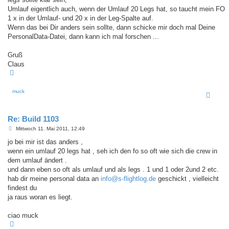
r
a
Umlauf eigentlich auch, wenn der Umlauf 20 Legs hat, so taucht mein FO
g
1 x in der Umlauf- und 20 x in der Leg-Spalte auf.
Wenn das bei Dir anders sein sollte, dann schicke mir doch mal Deine
PersonalData-Datei, dann kann ich mal forschen ...
Gruß
Claus
N
a
c
h
muck
o
b
e
n
Re: Build 1103
B
Mittwoch 11. Mai 2011, 12:49
e
i
jo bei mir ist das anders ,
t
wenn ein umlauf 20 legs hat , seh ich den fo so oft wie sich die crew in
r
a
dem umlauf ändert .
g
und dann eben so oft als umlauf und als legs . 1 und 1 oder 2und 2 etc.
hab dir meine personal data an
info@s-flightlog.de
geschickt , vielleicht
findest du
ja raus woran es liegt.
ciao muck
N
a