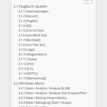
3.1 FlugBuch-Spalten
3.1.1 Datensatzzeiger:
3.1.2 [Datum]:
3.1.3 [FlugNr]:
3.1.4 [AE]:
3.1.5 [von Ort bis]:
3.1.6 [von Block bis]:
3.1.7 [Blockzeit]:
3.1.8 [von Plan bis]:
3.1.9 [Ldgs]:
3.1.10 [Registration]:
3.1.11 [Type]:
3.1.12 [Fkt]:
3.1.13 [LV]:
3.1.14 [SFPIC]:
3.1.15 [Bemerkung]:
3.2 Windows-Menü
3.2.1 Datei / Analyse / Analyse BLZ68:
3.2.2 Datei / Analyse / Analyse CAS-GruppenPlan:
3.2.3 Datei / BackUp PersonalData:
3.2.4 Datei / DebugLog (Start / Stopp):