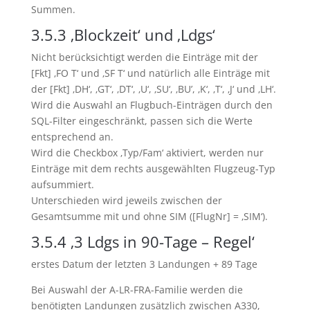
Summen.
3.5.3
‚Blockzeit‘ und ‚Ldgs‘
Nicht berücksichtigt werden die Einträge mit der
[Fkt] ‚FO T‘ und ‚SF T‘ und natürlich alle Einträge mit
der [Fkt] ‚DH‘, ‚GT‘, ‚DT‘, ‚U‘, ‚SU‘, ‚BU’, ‚K‘, ‚T‘, ‚J‘ und ‚LH‘.
Wird die Auswahl an Flugbuch-Einträgen durch den
SQL-Filter eingeschränkt, passen sich die Werte
entsprechend an.
Wird die Checkbox ‚Typ/Fam‘ aktiviert, werden nur
Einträge mit dem rechts ausgewählten Flugzeug-Typ
aufsummiert.
Unterschieden wird jeweils zwischen der
Gesamtsumme mit und ohne SIM ([FlugNr] = ‚SIM‘).
3.5.4
‚3 Ldgs in 90-Tage – Regel‘
erstes Datum der letzten 3 Landungen + 89 Tage
Bei Auswahl der A-LR-FRA-Familie werden die
benötigten Landungen zusätzlich zwischen A330,