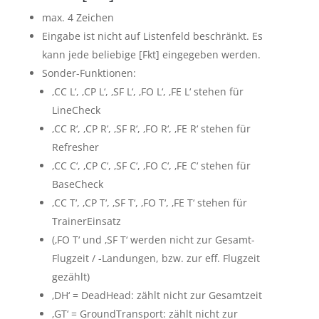
max. 4 Zeichen
Eingabe ist nicht auf Listenfeld beschränkt. Es
kann jede beliebige [Fkt] eingegeben werden.
Sonder-Funktionen:
‚CC L‘, ‚CP L‘, ‚SF L‘, ‚FO L‘, ‚FE L‘ stehen für
LineCheck
‚CC R‘, ‚CP R‘, ‚SF R‘, ‚FO R‘, ‚FE R‘ stehen für
Refresher
‚CC C‘, ‚CP C‘, ‚SF C‘, ‚FO C‘, ‚FE C‘ stehen für
BaseCheck
‚CC T‘, ‚CP T‘, ‚SF T‘, ‚FO T‘, ‚FE T‘ stehen für
TrainerEinsatz
(‚FO T‘ und ‚SF T‘ werden nicht zur Gesamt-
Flugzeit / -Landungen, bzw. zur eff. Flugzeit
gezählt)
‚DH‘ = DeadHead: zählt nicht zur Gesamtzeit
‚GT‘ = GroundTransport: zählt nicht zur